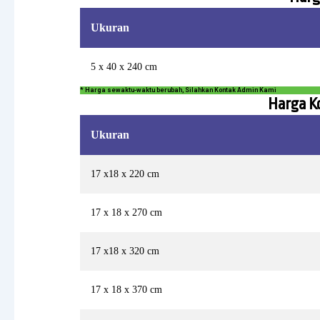
Ukuran
5 x 40 x 240 cm
* Harga sewaktu-waktu berubah, Silahkan Kontak Admin Kami
Harga K
Ukuran
17 x18 x 220 cm
17 x 18 x 270 cm
17 x18 x 320 cm
17 x 18 x 370 cm