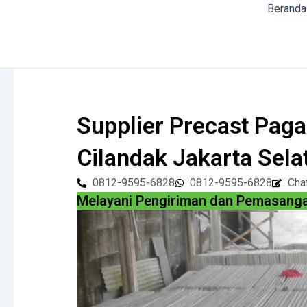
Skip
Beranda
to
content
Supplier Precast Paga
Cilandak Jakarta Sela
0812-9595-6828
0812-9595-6828
Cha
Melayani Pengiriman dan Pemasan