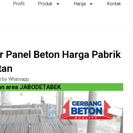
Profil
Produk
Harga
Kontak
r Panel Beton Harga Pabrik
tan
t by Whatsapp
gan area JABODETABEK