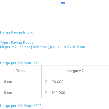
Skip
to
content
Harga Paving Block
Type : Paving Kubus
Isi per M2 : 88 pcs | Dimensi ( p x l ) : 10.5 x 10.5 cm
Harga per M2 Mutu K250
Tebal
Harga/M2
6 cm
Rp. 90.000
8 cm
Rp. 100.000
Harga per M2 Mutu K300