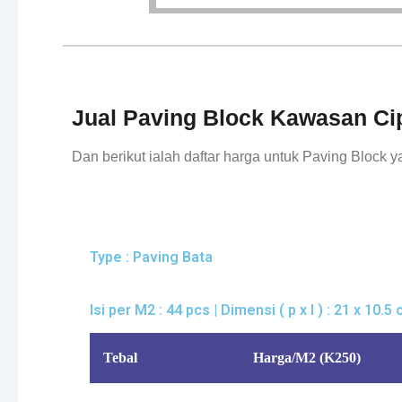
Jual Paving Block Kawasan Cip
Dan berikut ialah daftar harga untuk Paving Block
Type : Paving Bata
Isi per M2 : 44 pcs | Dimensi ( p x l ) : 21 x 10.5
Tebal
Harga/M2 (K250)