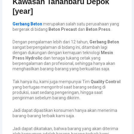
Kawasan Tanahbaru Depok
[year]
Gerbang Beton
merupakan salah satu perusahaan yang
bergerak di bidang
Beton Precast
dan
Beton Press
.
Dengan pengalaman lebih dari 12 tahun,
Gerbang Beton
sangat berpengalaman di bidang ini, ditambah lagi
dengan dukungan dengan kemajuan teknologi
Mesin
Press Hydrolic
dan tenaga tukang cetak yang
berpengalaman dan profesional, sehingga hanya akan
menghasilkan barang-barang yang berkualitas saja.
Tak hanya itu, kami juga mempunyai Tim
Quality Control
yang bertugas mengontrol saat barang sedang di
produksi, saat sedang pengeringan, hingga saat
pengiriman sebelum barang dikirim.
Jadi dapat dipastikan konsumen hanya akan menerima
barang-barang terbaik kami saja.
Jadi dapat dikatakan, bahwa barang yang akan diterima
oleh konsumen adalah barang-barang terbaik kami.