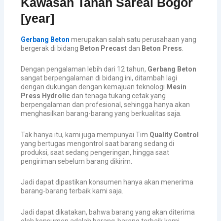
Kawasan Tanah Sareal Bogor
[year]
Gerbang Beton
merupakan salah satu perusahaan yang
bergerak di bidang
Beton Precast
dan
Beton Press
.
Dengan pengalaman lebih dari 12 tahun,
Gerbang Beton
sangat berpengalaman di bidang ini, ditambah lagi
dengan dukungan dengan kemajuan teknologi
Mesin
Press Hydrolic
dan tenaga tukang cetak yang
berpengalaman dan profesional, sehingga hanya akan
menghasilkan barang-barang yang berkualitas saja.
Tak hanya itu, kami juga mempunyai Tim
Quality Control
yang bertugas mengontrol saat barang sedang di
produksi, saat sedang pengeringan, hingga saat
pengiriman sebelum barang dikirim.
Jadi dapat dipastikan konsumen hanya akan menerima
barang-barang terbaik kami saja.
Jadi dapat dikatakan, bahwa barang yang akan diterima
oleh konsumen adalah barang-barang terbaik kami.