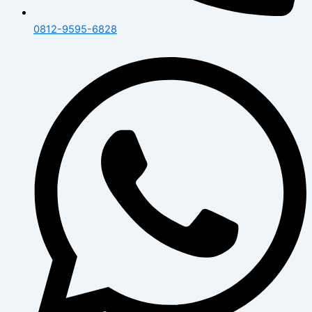
0812-9595-6828