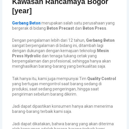
Kawasan Rancamaya Bogor
[year]
Gerbang Beton
merupakan salah satu perusahaan yang
bergerak di bidang
Beton Precast
dan
Beton Press
.
Dengan pengalaman lebih dari 12 tahun,
Gerbang Beton
sangat berpengalaman di bidang ini, ditambah lagi
dengan dukungan dengan kemajuan teknologi
Mesin
Press Hydrolic
dan tenaga tukang cetak yang
berpengalaman dan profesional, sehingga hanya akan
menghasilkan barang-barang yang berkualitas saja.
Tak hanya itu, kami juga mempunyai Tim
Quality Control
yang bertugas mengontrol saat barang sedang di
produksi, saat sedang pengeringan, hingga saat
pengiriman sebelum barang dikirim.
Jadi dapat dipastikan konsumen hanya akan menerima
barang-barang terbaik kami saja.
Jadi dapat dikatakan, bahwa barang yang akan diterima
oleh konsumen adalah barang-barang terbaik kami.