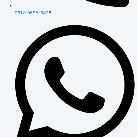
0812-9595-6828