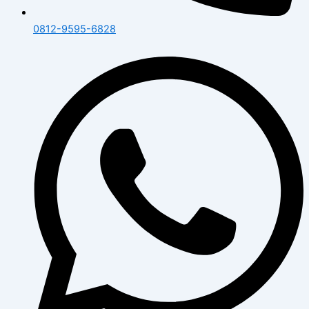
0812-9595-6828