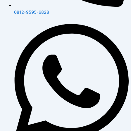
0812-9595-6828