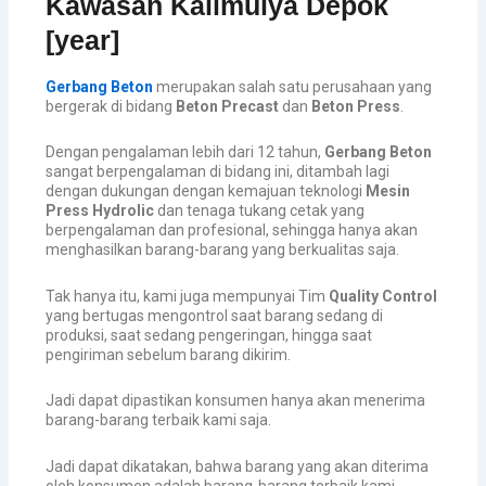
Kawasan Kalimulya Depok
[year]
Gerbang Beton
merupakan salah satu perusahaan yang
bergerak di bidang
Beton Precast
dan
Beton Press
.
Dengan pengalaman lebih dari 12 tahun,
Gerbang Beton
sangat berpengalaman di bidang ini, ditambah lagi
dengan dukungan dengan kemajuan teknologi
Mesin
Press Hydrolic
dan tenaga tukang cetak yang
berpengalaman dan profesional, sehingga hanya akan
menghasilkan barang-barang yang berkualitas saja.
Tak hanya itu, kami juga mempunyai Tim
Quality Control
yang bertugas mengontrol saat barang sedang di
produksi, saat sedang pengeringan, hingga saat
pengiriman sebelum barang dikirim.
Jadi dapat dipastikan konsumen hanya akan menerima
barang-barang terbaik kami saja.
Jadi dapat dikatakan, bahwa barang yang akan diterima
oleh konsumen adalah barang-barang terbaik kami.