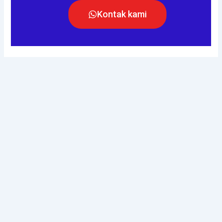
Kontak kami
PABRIK PAVING BLOCK AND PRECAST
PRODUK KAMI
Paving Block
Pagar Panel Beton
U Ditch
Buis Beton
Kanstin
LOKASI
Komplek Ruko Sentra Bisnis Blok SS No. 11 Jl. Harapan Indah
Raya, Medan Satria, Pejuang, Kota Bekasi Jawa Barat