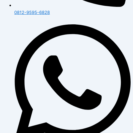
0812-9595-6828