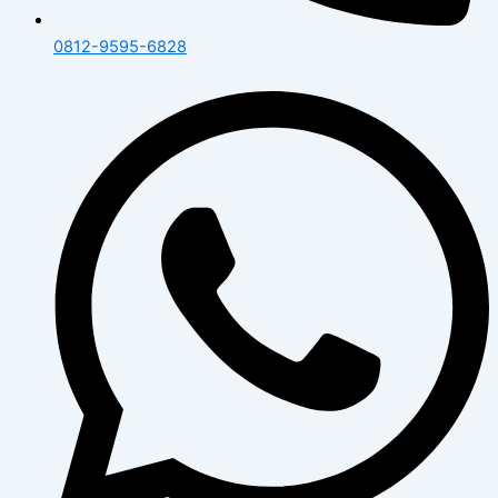
0812-9595-6828