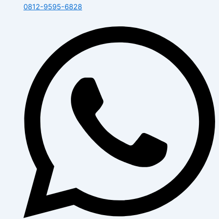
0812-9595-6828