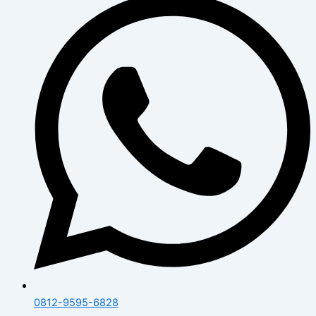
0812-9595-6828